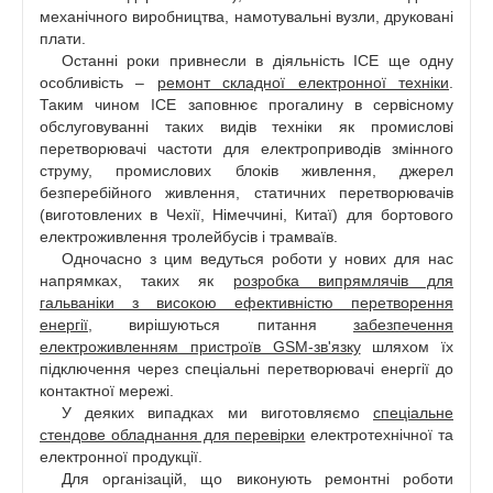
механічного виробництва, намотувальні вузли, друковані
плати.
Останні роки привнесли в діяльність ІСЕ ще одну
особливість –
ремонт складної електронної техніки
.
Таким чином ІСЕ заповнює прогалину в сервісному
обслуговуванні таких видів техніки як промислові
перетворювачі частоти для електроприводів змінного
струму, промислових блоків живлення, джерел
безперебійного живлення, статичних перетворювачів
(виготовлених в Чехії, Німеччині, Китаї) для бортового
електроживлення тролейбусів і трамваїв.
Одночасно з цим ведуться роботи у нових для нас
напрямках, таких як
розробка випрямлячів для
гальваніки з високою ефективністю перетворення
енергії
, вирішуються питання
забезпечення
електроживленням пристроїв GSM-зв'язку
шляхом їх
підключення через спеціальні перетворювачі енергії до
контактної мережі.
У деяких випадках ми виготовляємо
спеціальне
стендове обладнання для перевірки
електротехнічної та
електронної продукції.
Для організацій, що виконують ремонтні роботи