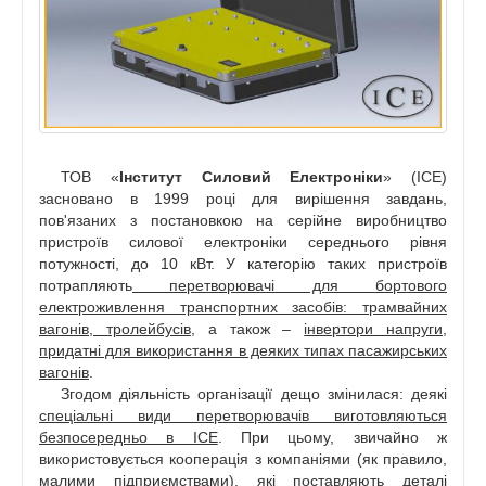
ТОВ «
Інститут Силовий Електроніки
» (ІСЕ)
засновано в 1999 році для вирішення завдань,
пов'язаних з постановкою на серійне виробництво
пристроїв силової електроніки середнього рівня
потужності, до 10 кВт. У категорію таких пристроїв
потрапляють
перетворювачі для бортового
електроживлення транспортних засобів: трамвайних
вагонів, тролейбусів
, а також –
інвертори напруги,
придатні для використання в деяких типах пасажирських
вагонів
.
Згодом діяльність організації дещо змінилася: деякі
спеціальні види перетворювачів виготовляються
безпосередньо в ІСЕ
. При цьому, звичайно ж
використовується кооперація з компаніями (як правило,
малими підприємствами), які поставляють деталі